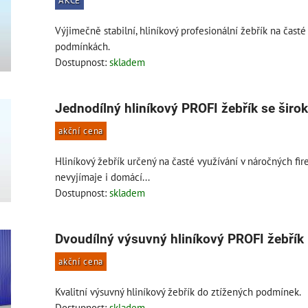
AKCE
Výjimečně stabilní, hliníkový profesionální žebřík na časté
podmínkách.
Dostupnost:
skladem
Jednodílný hliníkový PROFI žebřík se širo
akční cena
Hliníkový žebřík určený na časté využívání v náročných f
nevyjímaje i domácí...
Dostupnost:
skladem
Dvoudílný výsuvný hliníkový PROFI žebřík
akční cena
Kvalitní výsuvný hliníkový žebřík do ztížených podmínek.
Dostupnost:
skladem