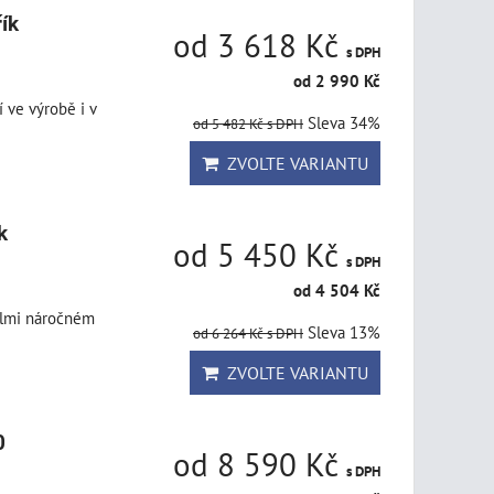
ík
od 3 618 Kč
s DPH
od 2 990 Kč
 ve výrobě i v
Sleva 34%
od 5 482 Kč
s DPH
ZVOLTE VARIANTU
k
od 5 450 Kč
s DPH
od 4 504 Kč
velmi náročném
Sleva 13%
od 6 264 Kč
s DPH
ZVOLTE VARIANTU
0
od 8 590 Kč
s DPH