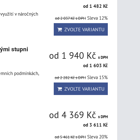
od 1 482 Kč
 využití v náročných
Sleva 12%
od 2 037 Kč
s DPH
ZVOLTE VARIANTU
kými stupni
od 1 940 Kč
s DPH
od 1 603 Kč
iremních podmínkách,
Sleva 15%
od 2 282 Kč
s DPH
ZVOLTE VARIANTU
od 4 369 Kč
s DPH
od 3 611 Kč
Sleva 20%
od 5 461 Kč
s DPH