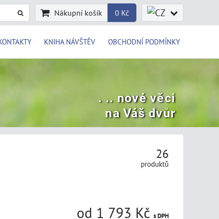
Nákupní košík
0 Kč
KONTAKTY
KNIHA NÁVŠTĚV
OBCHODNÍ PODMÍNKY
. .. nové věci
na Váš dvůr
26
produktů
od 1 793 Kč
s DPH