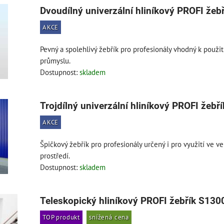
Dvoudílný univerzální hliníkový PROFI žebř
AKCE
Pevný a spolehlivý žebřík pro profesionály vhodný k použití
průmyslu.
Dostupnost:
skladem
Trojdílný univerzální hliníkový PROFI žebří
AKCE
Špičkový žebřík pro profesionály určený i pro využití ve 
prostředí.
Dostupnost:
skladem
Teleskopický hliníkový PROFI žebřík S130
TOP produkt
snížená cena