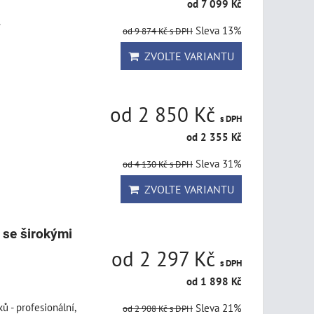
od 7 099 Kč
.
Sleva 13%
od 9 874 Kč
s DPH
ZVOLTE VARIANTU
od 2 850 Kč
s DPH
od 2 355 Kč
Sleva 31%
od 4 130 Kč
s DPH
ZVOLTE VARIANTU
 se širokými
od 2 297 Kč
s DPH
od 1 898 Kč
 - profesionální,
Sleva 21%
od 2 908 Kč
s DPH