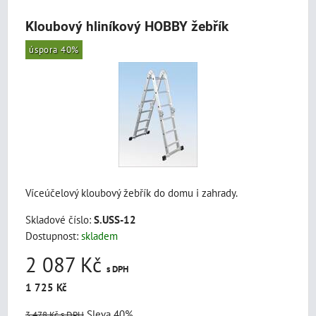
Kloubový hliníkový HOBBY žebřík
úspora 40%
Víceúčelový kloubový žebřík do domu i zahrady.
Skladové číslo:
S.USS-12
Dostupnost:
skladem
2 087 Kč
s DPH
1 725 Kč
Sleva 40%
3 478 Kč
s DPH