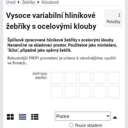
Úvod
Žebříky
Kloubové
Vysoce variabilní hliníkové
2
Položky
žebříky s ocelovými klouby
Špičkově zpracované hliníkové žebříky s ocelovými klouby.
Nenáročné na skladovací prostor. Použitelné jako minilešení,
"Áčko", případně jako opěrný žebřík.
Robustnější PROFI provedení je určeno k náročnějšímu využití
ve firmách..
další typy
žebříků:
Pouze skladem
Mřížka
Seznam
Tabulka