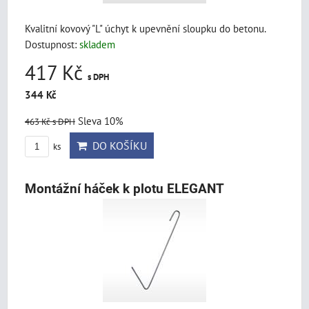
Kvalitní kovový "L" úchyt k upevnění sloupku do betonu.
Dostupnost:
skladem
417 Kč
s DPH
344 Kč
Sleva 10%
463 Kč
s DPH
DO KOŠÍKU
ks
Montážní háček k plotu ELEGANT