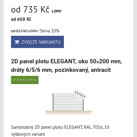
od 735 Kč
s DPH
od 608 Kč
Sleva 10%
od 817 Kč
s DPH
ZVOLTE VARIANTU
2D panel plotu ELEGANT, oko 50
200 mm,
x
dráty 6/5/6 mm, pozinkovaný, antracit
snížená cena
Samostatný 2D panel plotu ELEGANT, RAL 7016, 10
výškových variant