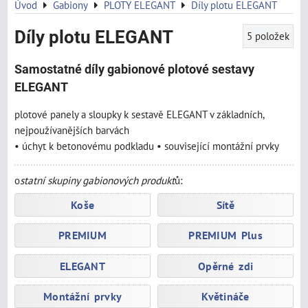
Úvod
Gabiony
PLOTY ELEGANT
Díly plotu ELEGANT
Díly plotu ELEGANT
5
položek
Samostatné díly gabionové plotové sestavy
ELEGANT
plotové panely a sloupky k sestavě ELEGANT v základních,
nejpoužívanějších barvách
• úchyt k betonovému podkladu • související montážní prvky
o
statní skupiny gabionových produkt
ů:
Koše
Sítě
PREMIUM
PREMIUM Plus
ELEGANT
Opěrné zdi
Montážní prvky
Květináče