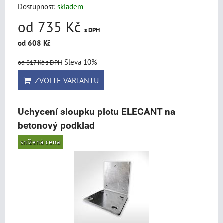
Dostupnost:
skladem
od 735 Kč
s DPH
od 608 Kč
Sleva 10%
od 817 Kč
s DPH
ZVOLTE VARIANTU
Uchycení sloupku plotu ELEGANT na
betonový podklad
snížená cena