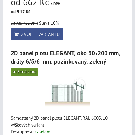
od 662 Kč
s DPH
od 547 Kč
Sleva 10%
od 735 Kč
s DPH
ZVOLTE VARIANTU
2D panel plotu ELEGANT, oko 50
200 mm,
x
dráty 6/5/6 mm, pozinkovaný, zelený
snížená cena
Samostatný 2D panel plotu ELEGANT, RAL 6005, 10
výškových variant
Dostupnost:
skladem