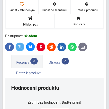
Přidat k Oblíbeným
Přidat do seznamu
Dotaz k produktu
Doručení
Hlídací pes
Dostupnost:
skladem
Bluesky
Twitter
Facebook
Pinterest
Reddit
LinkedIn
WhatsApp
E-
mail
0
0
Recenze
Diskuse
Dotaz k produktu
Hodnocení produktu
Zatím bez hodnocení. Buďte první!