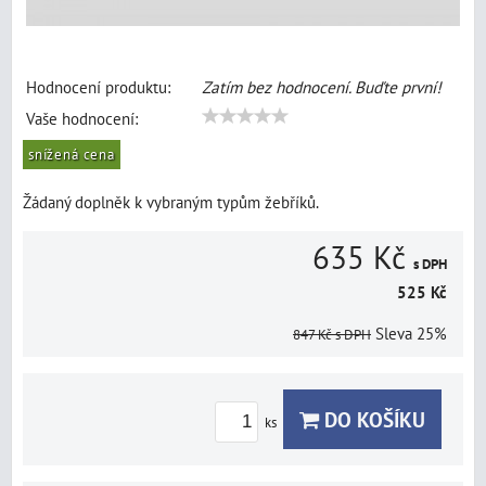
Hodnocení produktu:
Zatím bez hodnocení. Buďte první!
Vaše hodnocení:
snížená cena
Žádaný doplněk k vybraným typům žebříků.
635 Kč
s DPH
525 Kč
Sleva
25%
847 Kč
s DPH
DO KOŠÍKU
ks