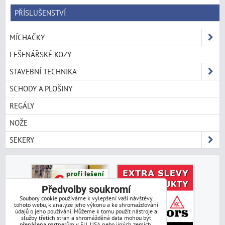
PŘÍSLUŠENSTVÍ
MÍCHAČKY
LEŠENÁŘSKÉ KOZY
STAVEBNÍ TECHNIKA
SCHODY A PLOŠINY
REGÁLY
NOŽE
SEKERY
Předvolby soukromí
Soubory cookie používáme k vylepšení vaší návštěvy
tohoto webu, k analýze jeho výkonu a ke shromažďování
údajů o jeho používání. Můžeme k tomu použít nástroje a
služby třetích stran a shromážděná data mohou být
přenášena partnerům v EU, USA nebo jiných zemích.