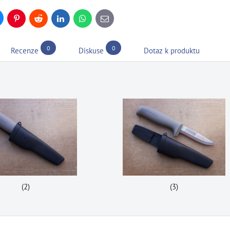
uesky
Pinterest
Reddit
LinkedIn
WhatsApp
E-
mail
0
0
Recenze
Diskuse
Dotaz k produktu
(2)
(3)