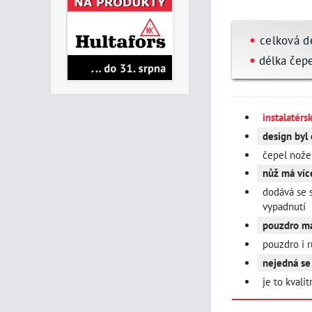
•
celková d
•
délka čep
instalatérs
design byl
čepel nože
nůž má víc
dodává se 
vypadnutí
pouzdro má
pouzdro i r
nejedná se
je to kvali