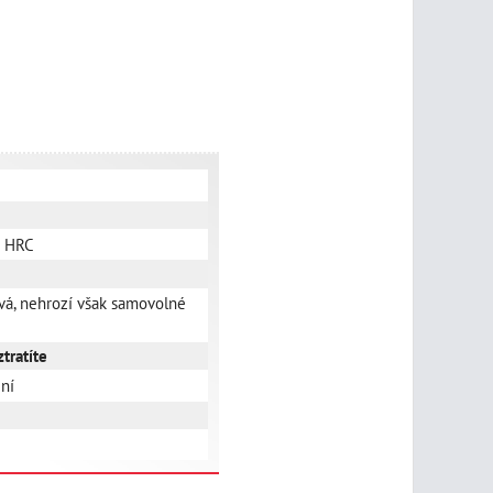
9 HRC
vá, nehrozí však samovolné
tratíte
ní