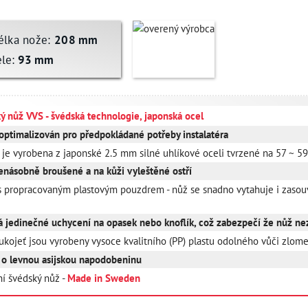
élka nože:
208 mm
ele:
93 mm
ký nůž VVS - švédská technologie, japonská ocel
 optimalizován pro předpokládané potřeby instalatéra
 je vyrobena z japonské 2.5 mm silné uhlíkové oceli tvrzené na 57 ~ 5
enásobně broušené a na kůži vyleštěné ostří
s propracovaným plastovým pouzdrem - nůž se snadno vytahuje i zasou
 jedinečné uchycení na opasek nebo knoflík, což zabezpečí že nůž nez
ukojeť jsou vyrobeny vysoce kvalitního (PP) plastu odolného vůči zlome
 o levnou asijskou napodobeninu
tní švédský nůž -
Made in Sweden