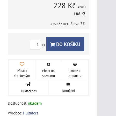
228 Kč
s DPH
188 Kč
Sleva
3%
235 Kč
s DPH
DO KOŠÍKU
ks
Přidat k
Přidat do
Dotaz k
Oblíbeným
seznamu
produktu
Doručení
Hlídací pes
Dostupnost:
skladem
Výrobce:
Hultafors