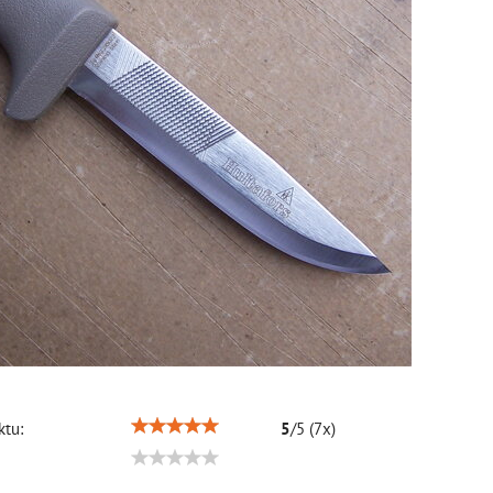
tu:
5
/
5
(
7
x)