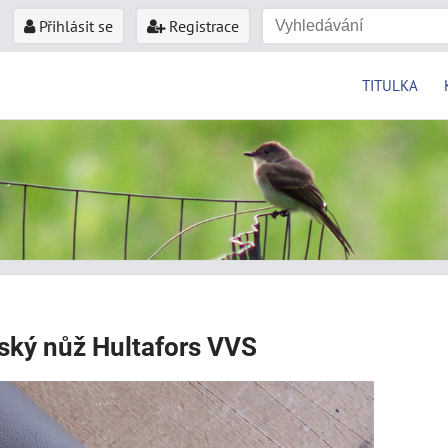
Přihlásit se
Registrace
TITULKA
rský nůž Hultafors VVS