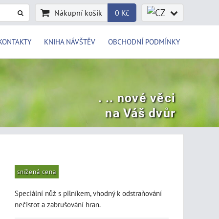
Nákupní košík
0 Kč
KONTAKTY
KNIHA NÁVŠTĚV
OBCHODNÍ PODMÍNKY
. .. nové věci
na Váš dvůr
snížená cena
Speciální nůž s pilníkem, vhodný k odstraňování
nečistot a zabrušování hran.