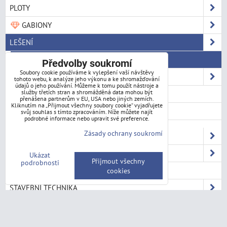
PLOTY
GABIONY
LEŠENÍ
POJÍZDNÉ HLINÍKOVÉ LEŠENÍ
Předvolby soukromí
Soubory cookie používáme k vylepšení vaší návštěvy
POJÍZDNÉ HLINÍKOVÉ LEŠENÍ CUSTERS
tohoto webu, k analýze jeho výkonu a ke shromažďování
údajů o jeho používání. Můžeme k tomu použít nástroje a
služby třetích stran a shromážděná data mohou být
POJÍZDNÉ OCELOVÉ LEŠENÍ GRAF
přenášena partnerům v EU, USA nebo jiných zemích.
Kliknutím na „Přijmout všechny soubory cookie“ vyjadřujete
FASÁDNÍ HLINÍKOVÉ LEŠENÍ GIEBEL
svůj souhlas s tímto zpracováním. Níže můžete najít
podrobné informace nebo upravit své preference.
Zásady ochrany soukromí
ŽEBŘÍKY
MÍCHAČKY
Ukázat
Přijmout všechny
podrobnosti
LEŠENÁŘSKÉ KOZY
cookies
STAVEBNÍ TECHNIKA
SCHODY A PLOŠINY
REGÁLY