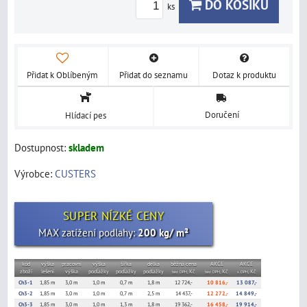
DO KOŠÍKU
ks
Přidat k Oblíbeným
Přidat do seznamu
Dotaz k produktu
Doručení
Hlídací pes
Dostupnost:
skladem
Výrobce:
CUSTERS
SUPER NÍZKÉ CENY
MAX zatížení podlahy:
200 kg/ m²
kód
výška
pracovní
výška
šířka
délka
běžná cena
AKCE
AKCE
zboží
lešení
výška
podĺážky
podĺážky
podlážky
Kč
Kč
Kč
bez DPH,
bez DPH,
s DPH,
Ch3-1
1,85 m
3,0 m
1,0 m
0,7 m
1,8 m
12 724,-
10 816,-
13 087,-
Ch3-2
1,85 m
3,0 m
1,0 m
0,7 m
2,5 m
14 437,-
12 272,-
14 849,-
Ch3-3
1,85 m
3,0 m
1,0 m
1,3 m
1,8 m
19 362,-
16 458,-
19 914,-