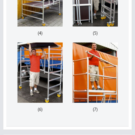
(4)
(5)
(6)
(7)