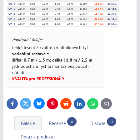
Ch3-4
1,85 m
3,0 m
1,0 m
1,3 m
2,5 m
21 289,-
18 096,-
21 896,-
Ch4-1
2,85 m
4,0 m
2,0 m
0,7 m
1,8 m
19 852,-
16 874,-
20 418,-
Ch4-2
2,85 m
4,0 m
2,0 m
0,7 m
2,5 m
21 657,-
18 408,-
22 274,-
Ch4-3
2,85 m
4,0 m
2,0 m
1,3 m
1,8 m
27 704,-
22 698,-
27 465,-
Ch4-4
2,85 m
4,0 m
2,0 m
1,3 m
2,5 m
29 814,-
24 492,-
29 635,-
doplňující údaje:
lehké lešení z kvalitních hliníkových tyčí
variabilní sestava ~
šířka: 0,7 m / 1,3 m; délka | 1,8 m / 2,5 m
jednoduchá a rychlá montáž bez použití
nářadí
KVALITA pro PROFESIONÁLY
Bluesky
Twitter
Facebook
Pinterest
Reddit
LinkedIn
WhatsApp
E-
mail
0
0
Galerie
Recenze
Diskuse
Dotaz k produktu