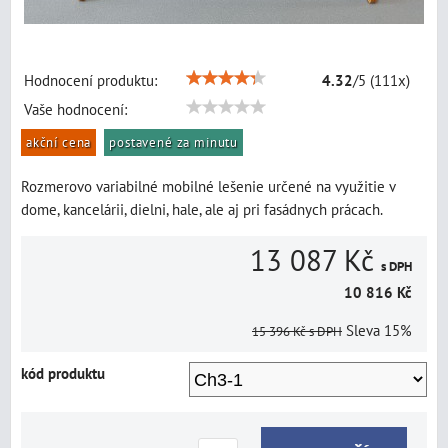
Hodnocení produktu:
4.32
/
5
(
111
x)
Vaše hodnocení:
akční cena
postavené za minutu
Rozmerovo variabilné mobilné lešenie určené na využitie v
dome, kancelárii, dielni, hale, ale aj pri fasádnych prácach.
13 087 Kč
s DPH
10 816 Kč
Sleva
15%
15 396 Kč
s DPH
kód produktu