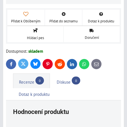
Přidat k Oblíbeným
Přidat do seznamu
Dotaz k produktu
Doručení
Hlídací pes
Dostupnost:
skladem
Bluesky
Twitter
Facebook
Pinterest
Reddit
LinkedIn
WhatsApp
E-
mail
0
0
Recenze
Diskuse
Dotaz k produktu
Hodnocení produktu