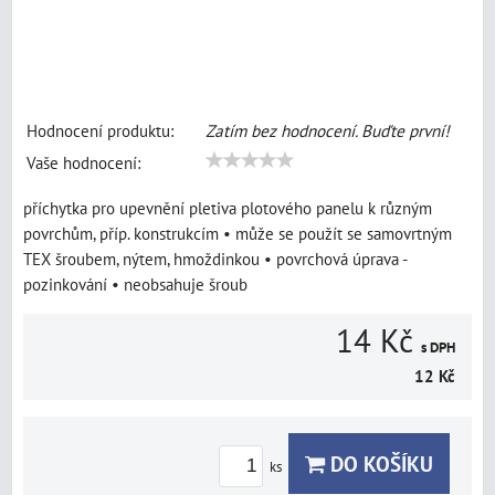
Hodnocení produktu:
Zatím bez hodnocení. Buďte první!
Vaše hodnocení:
příchytka pro upevnění pletiva plotového panelu k různým
povrchům, příp. konstrukcím • může se použít se samovrtným
TEX šroubem, nýtem, hmoždinkou • povrchová úprava -
pozinkování • neobsahuje šroub
14 Kč
s DPH
12 Kč
DO KOŠÍKU
ks