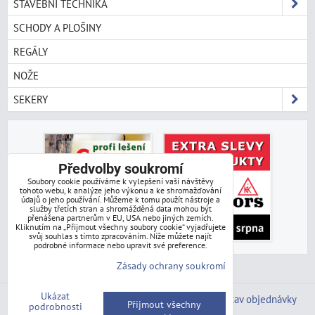
STAVEBNÍ TECHNIKA
SCHODY A PLOŠINY
REGÁLY
NOŽE
SEKERY
Předvolby soukromí
Soubory cookie používáme k vylepšení vaší návštěvy
tohoto webu, k analýze jeho výkonu a ke shromažďování
údajů o jeho používání. Můžeme k tomu použít nástroje a
služby třetích stran a shromážděná data mohou být
přenášena partnerům v EU, USA nebo jiných zemích.
Kliknutím na „Přijmout všechny soubory cookie“ vyjadřujete
svůj souhlas s tímto zpracováním. Níže můžete najít
podrobné informace nebo upravit své preference.
Zásady ochrany soukromí
Ukázat
Předvolby soukromí
Zásady ochrany soukromí
Stav objednávky
Přijmout všechny
podrobnosti