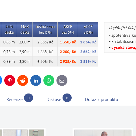
MIN
MAX
běžná cena
AKCE
AKCE
doplňující údaj
délka
délka
bez DPH
bez DPH
s DPH
- spolehlivá k
- k stabilizač
0,68 m
2,00 m
2 865,- Kč
1 350,- Kč
1 634,- Kč
-
vysoká sleva
0,78 m
2,90 m
4 668,- Kč
2 200,- Kč
2 662,- Kč
0,89 m
3,80 m
6 206,- Kč
2 925,- Kč
3 539,- Kč
uesky
Pinterest
Reddit
LinkedIn
WhatsApp
E-
mail
0
0
Recenze
Diskuse
Dotaz k produktu