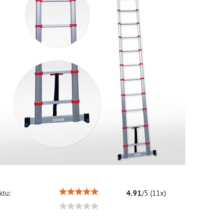
tu:
4.91
/
5
(
11
x)