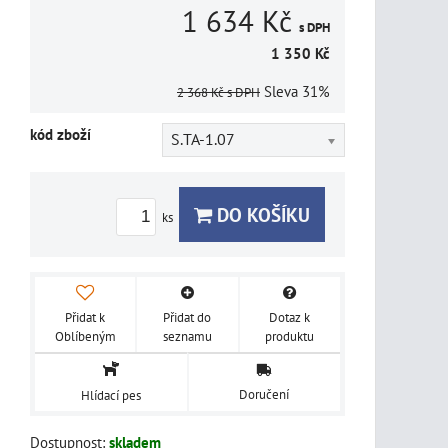
1 634 Kč
s DPH
1 350 Kč
Sleva
31%
2 368 Kč
s DPH
kód zboží
S.TA-1.07
DO KOŠÍKU
ks
Přidat k
Přidat do
Dotaz k
Oblíbeným
seznamu
produktu
Doručení
Hlídací pes
Dostupnost:
skladem