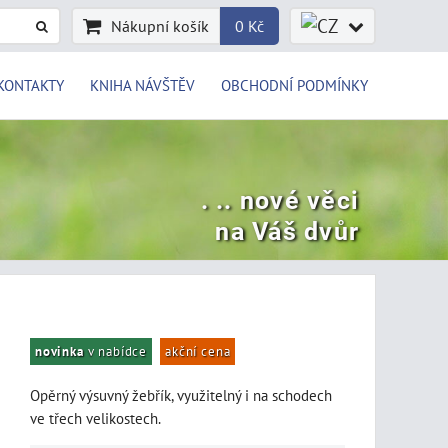
Nákupní košík
0 Kč
KONTAKTY
KNIHA NÁVŠTĚV
OBCHODNÍ PODMÍNKY
. .. nové věci
na Váš dvůr
novinka
v nabídce
akční cena
Opěrný výsuvný žebřík, využitelný i na schodech
ve třech velikostech.