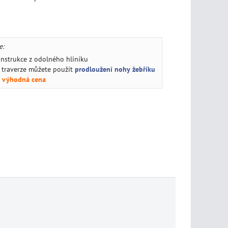
e:
onstrukce z odolného hliníku
ní traverze můžete použít
prodloužení nohy žebříku
,
výhodná cena