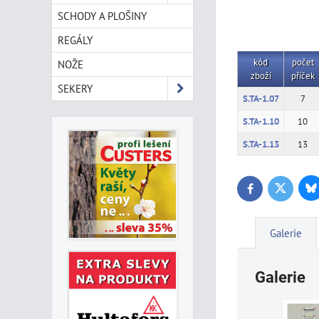
SCHODY A PLOŠINY
REGÁLY
kód
počet
NOŽE
zboží
příček
SEKERY
S.TA-1.07
7
S.TA-1.10
10
S.TA-1.13
13
Bl
Twitter
Facebook
Galerie
Galerie