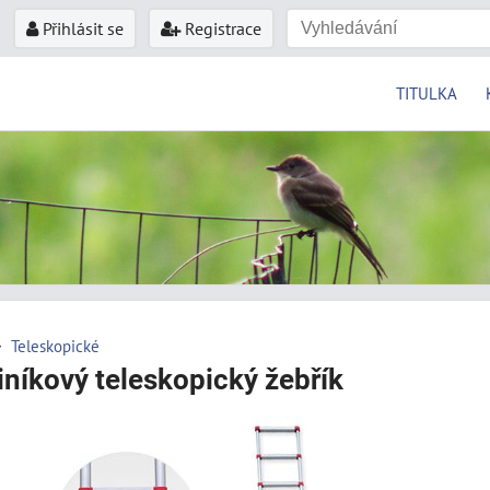
Přihlásit se
Registrace
TITULKA
Teleskopické
iníkový teleskopický žebřík