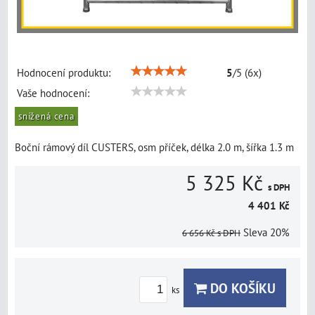
Hodnocení produktu:
5
/
5
(
6
x)
Vaše hodnocení:
snížená cena
Boční rámový díl CUSTERS, osm příček, délka 2.0 m, šířka 1.3 m
5 325 Kč
s DPH
4 401 Kč
Sleva
20%
6 656 Kč
s DPH
DO KOŠÍKU
ks