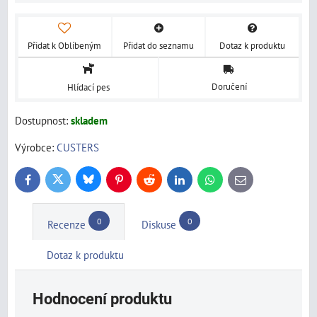
Přidat k Oblíbeným
Přidat do seznamu
Dotaz k produktu
Doručení
Hlídací pes
Dostupnost:
skladem
Výrobce:
CUSTERS
Bluesky
Twitter
Facebook
Pinterest
Reddit
LinkedIn
WhatsApp
E-
mail
0
0
Recenze
Diskuse
Dotaz k produktu
Hodnocení produktu