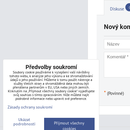
Diskuse
Nový ko
Předvolby soukromí
Soubory cookie používáme k vylepšení vaší návštěvy
tohoto webu, k analýze jeho výkonu a ke shromažďování
údajů o jeho používání. Můžeme k tomu použít nástroje a
služby třetích stran a shromážděná data mohou být
přenášena partnerům v EU, USA nebo jiných zemích.
Kliknutím na „Přijmout všechny soubory cookie“ vyjadřujete
*
(Povinné)
svůj souhlas s tímto zpracováním. Níže můžete najít
podrobné informace nebo upravit své preference.
Zásady ochrany soukromí
Ukázat
Přijmout všechny
podrobnosti
cookies