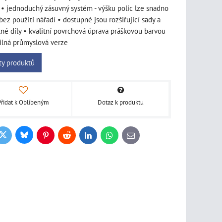
 • jednoduchý zásuvný systém - výšku polic lze snadno
 bez použití nářadí • dostupné jsou rozšiřující sady a
né díly • kvalitní povrchová úprava práškovou barvou
silná průmyslová verze
ty produktů
Přidat k Oblíbeným
Dotaz k produktu
Bluesky
Twitter
ook
Pinterest
Reddit
LinkedIn
WhatsApp
E-
mail