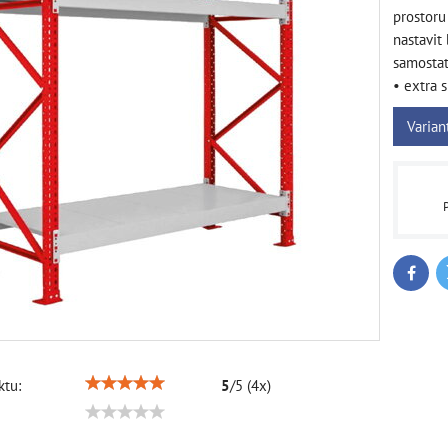
prostoru
nastavit
samostat
• extra 
Varian
Faceb
tu:
5
/
5
(
4
x)