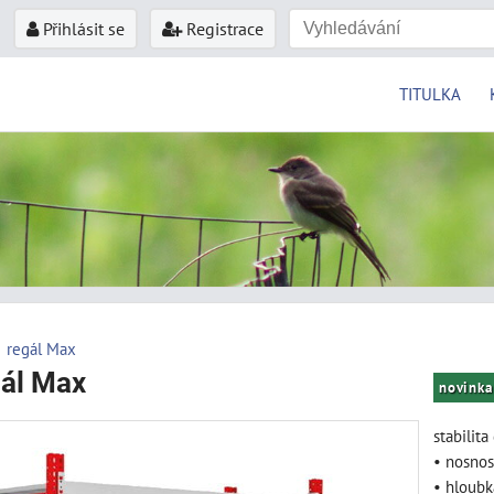
Přihlásit se
Registrace
TITULKA
regál Max
gál Max
novinka
stabilit
• nosnos
• hloubk