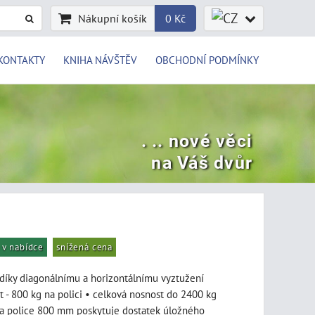
Nákupní košík
0 Kč
KONTAKTY
KNIHA NÁVŠTĚV
OBCHODNÍ PODMÍNKY
. .. nové věci
na Váš dvůr
v nabídce
snížená cena
a díky diagonálnímu a horizontálnímu vyztužení
t - 800 kg na polici • celková nosnost do 2400 kg
a police 800 mm poskytuje dostatek úložného