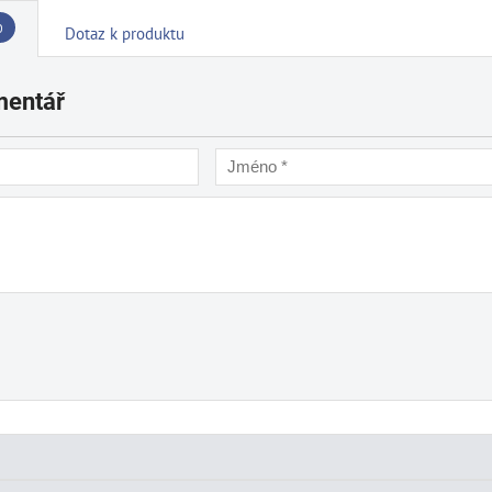
0
Dotaz k produktu
mentář