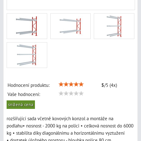
Hodnocení produktu:
5
/
5
(
4
x)
Vaše hodnocení:
snížená cena
rozšiřující sada včetně kovových konzol a montáže na
podlahu• nosnost - 2000 kg na polici • celková nosnost do 6000
kg • stabilita díky diagonálnímu a horizontálnímu vyztužení
• dostatek úložného prostoru - hloubka police 80 cm