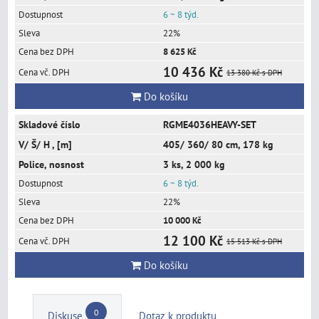
6 ~ 8 týd.
22%
8 625 Kč
10 436 Kč
13 380 Kč
s DPH
Do košíku
RGME4036HEAVY-SET
405/ 360/ 80 cm, 178 kg
3 ks, 2 000 kg
6 ~ 8 týd.
22%
10 000 Kč
12 100 Kč
15 513 Kč
s DPH
Do košíku
0
Diskuse
Dotaz k produktu