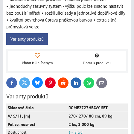
• jednoduchý zásuvný systém - výšku polic lze snadno nastavit
bez použití nářadí • rozšiřující sady a jednotlivé doplňkové díly
• kvalitní povrchová úprava práškovou barvou • extra silná
průmyslová verze
Varianty produktů
Přidat k Oblíbeným
Dotaz k produktu
Bluesky
Twitter
Facebook
Pinterest
Reddit
LinkedIn
WhatsApp
E-
mail
Varianty produktů
RGME2727HEAVY-SET
270/ 270/ 80 cm, 89 kg
2 ks, 2 000 kg
6 ~ 8 týd.