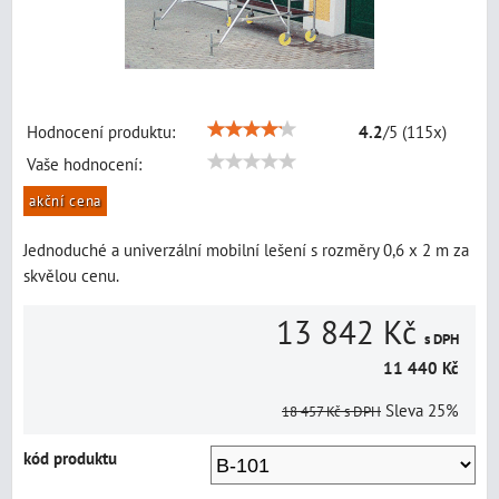
Hodnocení produktu:
4.2
/
5
(
115
x)
Vaše hodnocení:
akční cena
Jednoduché a univerzální mobilní lešení s rozměry 0,6 x 2 m za
skvělou cenu.
13 842 Kč
s DPH
11 440 Kč
Sleva
25%
18 457 Kč
s DPH
kód produktu