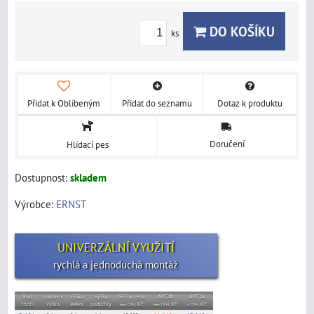
DO KOŠÍKU
ks
Přidat k Oblíbeným
Přidat do seznamu
Dotaz k produktu
Doručení
Hlídací pes
Dostupnost:
skladem
Výrobce:
ERNST
UNIVERZÁLNÍ VYUŽITÍ
rychlá a jednoduchá montáž
kód
pracovní
výška
výška
běžná cena
AKCIA
AKCIA
zboží
výška
lešení
podlážky
Kč
Kč
Kč
bez DPH,
bez DPH,
s DPH,