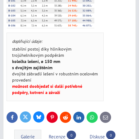
B-101
3,1 m
2,1 m
1,1 m
15 253,-
11 440,-
13 842,-
B-102
4,1 m
3,1 m
2,1 m
33 280,-
24 960,-
30 202,-
B-103
5,1 m
4,1 m
3,1 m
35 360,-
26 520,-
32 089,-
B-104
6,1 m
5,1 m
4,1 m
39 520,-
29 640,-
35 864,-
B-105
7,1 m
6,1 m
5,1 m
49 573,-
37 180,-
44 988,-
B-106
8,1 m
7,1 m
6,1 m
51 653,-
38 740,-
46 875,-
doplňující údaje:
stabilní postoj díky hliníkovým
trojúhelníkovým podpěrám
kolečka lešení, ø 150 mm
s dvojitým zajištěním
dvojité zábradlí lešení v robustním ocelovém
provedení
možnost doobjedať si další potřebné
podpěry, kotvení a závaží
Bluesky
Twitter
Facebook
Pinterest
Reddit
LinkedIn
WhatsApp
E-
mail
0
0
Galerie
Recenze
Diskuse