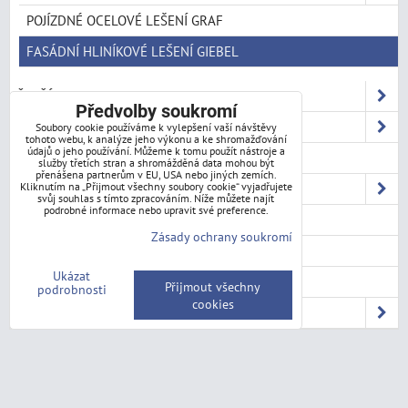
POJÍZDNÉ OCELOVÉ LEŠENÍ GRAF
FASÁDNÍ HLINÍKOVÉ LEŠENÍ GIEBEL
ŽEBŘÍKY
Předvolby soukromí
MÍCHAČKY
Soubory cookie používáme k vylepšení vaší návštěvy
tohoto webu, k analýze jeho výkonu a ke shromažďování
údajů o jeho používání. Můžeme k tomu použít nástroje a
LEŠENÁŘSKÉ KOZY
služby třetích stran a shromážděná data mohou být
přenášena partnerům v EU, USA nebo jiných zemích.
STAVEBNÍ TECHNIKA
Kliknutím na „Přijmout všechny soubory cookie“ vyjadřujete
svůj souhlas s tímto zpracováním. Níže můžete najít
podrobné informace nebo upravit své preference.
SCHODY A PLOŠINY
Zásady ochrany soukromí
REGÁLY
Ukázat
NOŽE
Přijmout všechny
podrobnosti
cookies
SEKERY