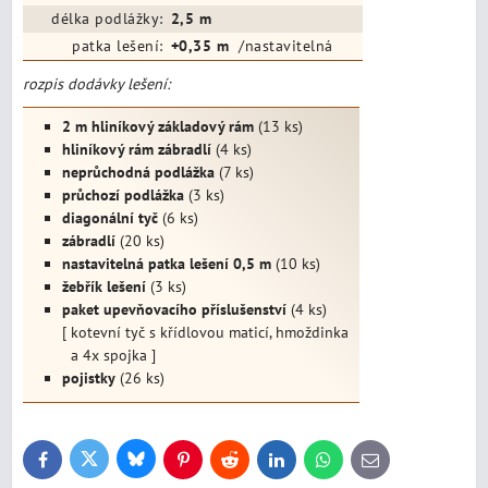
délka podlážky:
2,5 m
patka lešení:
+0,35 m
/nastavitelná
rozpis dodávky lešení:
2 m hliníkový základový rám
(13 ks)
hliníkový rám zábradlí
(4 ks)
neprůchodná podlážka
(7 ks)
průchozí podlážka
(3 ks)
diagonální tyč
(6 ks)
zábradlí
(20 ks)
nastavitelná patka lešení 0,5 m
(10 ks)
žebřík lešení
(3 ks)
paket upevňovacího příslušenství
(4 ks)
[ kotevní tyč s křídlovou maticí, hmoždinka
a 4x spojka ]
pojistky
(26 ks)
Bluesky
Twitter
Facebook
Pinterest
Reddit
LinkedIn
WhatsApp
E-
mail