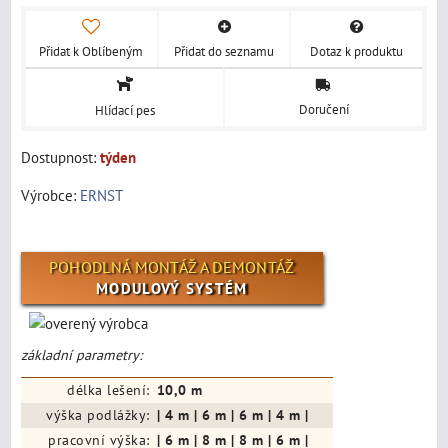
Přidat k Oblíbeným
Přidat do seznamu
Dotaz k produktu
Doručení
Hlídací pes
Dostupnost:
týden
Výrobce:
ERNST
POHODLNÁ MONTÁŽ A DEMONTÁŽ
MODULOVÝ SYSTÉM
základní parametry:
délka lešení:
10,0 m
výška podlážky:
| 4 m | 6 m | 6 m | 4 m |
pracovní výška:
| 6 m | 8 m | 8 m | 6 m |