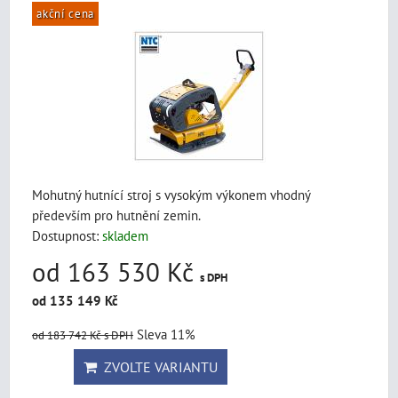
akční cena
Mohutný hutnící stroj s vysokým výkonem vhodný
především pro hutnění zemin.
Dostupnost:
skladem
od 163 530 Kč
s DPH
od 135 149 Kč
Sleva 11%
od 183 742 Kč
s DPH
ZVOLTE VARIANTU