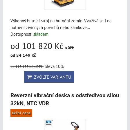
Výkonný hutnící stroj na hutnění zemin. Využívá se i na
hutnění živičných povrchů nebo zámkové...
Dostupnost:
skladem
od 101 820 Kč
s DPH
od 84 149 Kč
Sleva 10%
od 113 133 Kč
s DPH
ZVOLTE VARIANTU
Reverzní vibrační deska s odstředivou silou
32kN, NTC VDR
akční cena