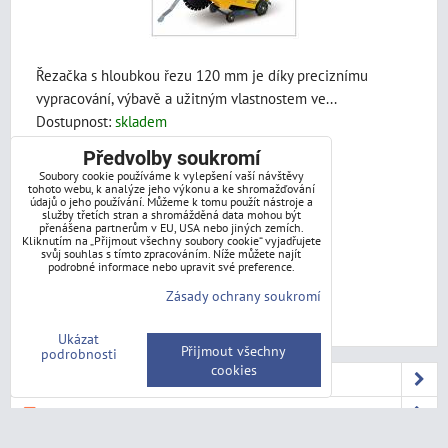
Řezačka s hloubkou řezu 120 mm je díky preciznímu
vypracování, výbavě a užitným vlastnostem ve...
Dostupnost:
skladem
67 880 Kč
Předvolby soukromí
s DPH
Soubory cookie používáme k vylepšení vaší návštěvy
tohoto webu, k analýze jeho výkonu a ke shromažďování
56 099 Kč
údajů o jeho používání. Můžeme k tomu použít nástroje a
služby třetích stran a shromážděná data mohou být
přenášena partnerům v EU, USA nebo jiných zemích.
Sleva 7.5%
73 384 Kč
s DPH
Kliknutím na „Přijmout všechny soubory cookie“ vyjadřujete
svůj souhlas s tímto zpracováním. Níže můžete najít
podrobné informace nebo upravit své preference.
ZVOLTE VARIANTU
Zásady ochrany soukromí
1
2
Ukázat
Přijmout všechny
podrobnosti
cookies
PLOTY
GABIONY
LEŠENÍ