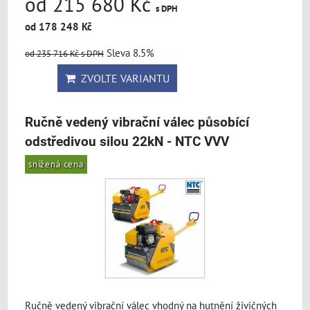
od 215 680 Kč
s DPH
od 178 248 Kč
Sleva 8.5%
od 235 716 Kč
s DPH
ZVOLTE VARIANTU
Ručně vedený vibrační válec působící
odstředivou silou 22kN - NTC VVV
snížená cena
Ručně vedený vibrační válec vhodný na hutnění živičných