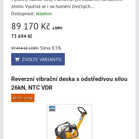
zemin. Využívá se i na hutnění živičných...
Dostupnost:
skladem
89 170 Kč
s DPH
73 694 Kč
Sleva 8.5%
97 454 Kč
s DPH
ZVOLTE VARIANTU
Reverzní vibrační deska s odstředivou silou
26kN, NTC VDR
akční cena