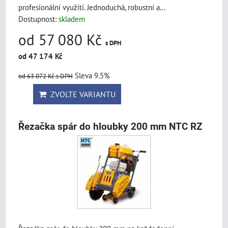
profesionální využití. Jednoduchá, robustní a...
Dostupnost:
skladem
od 57 080 Kč
s DPH
od 47 174 Kč
Sleva 9.5%
od 63 072 Kč
s DPH
ZVOLTE VARIANTU
Řezačka spár do hloubky 200 mm NTC RZ