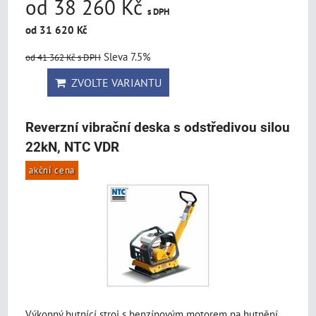
od 38 260 Kč
s DPH
od 31 620 Kč
Sleva 7.5%
od 41 362 Kč
s DPH
ZVOLTE VARIANTU
Reverzní vibrační deska s odstředivou silou
22kN, NTC VDR
akční cena
Výkonný hutnící stroj s benzínovým motorem na hutnění