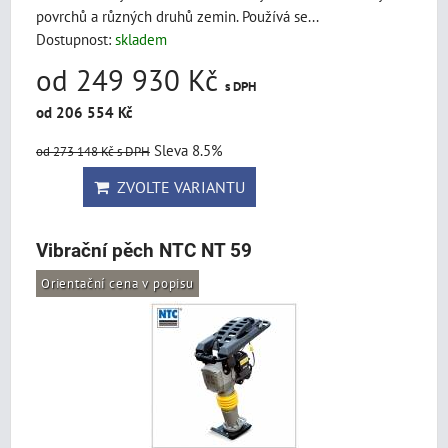
povrchů a různých druhů zemin. Používá se...
Dostupnost:
skladem
od 249 930 Kč
s DPH
od 206 554 Kč
Sleva 8.5%
od 273 148 Kč
s DPH
ZVOLTE VARIANTU
Vibrační pěch NTC NT 59
Orientační cena v popisu