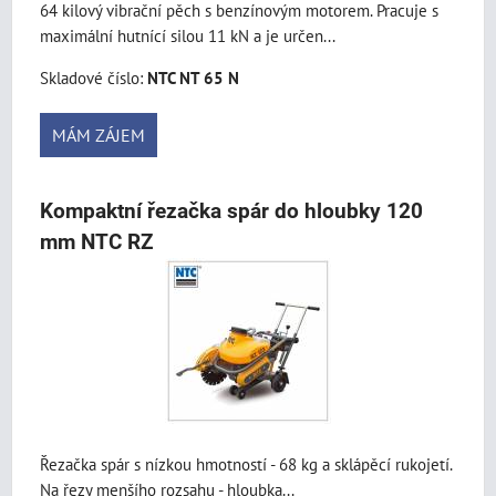
64 kilový vibrační pěch s benzínovým motorem. Pracuje s
maximální hutnící silou 11 kN a je určen...
Skladové číslo:
NTC NT 65 N
MÁM ZÁJEM
Kompaktní řezačka spár do hloubky 120
mm NTC RZ
Řezačka spár s nízkou hmotností - 68 kg a sklápěcí rukojetí.
Na řezy menšího rozsahu - hloubka...