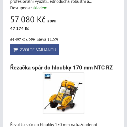
profesionální využití. Jednoduchá, robustní a...
Dostupnost:
skladem
57 080 Kč
s DPH
47 174 Kč
Sleva 11.5%
64 497 Kč
s DPH
ZVOLTE VARIANTU
Řezačka spár do hloubky 170 mm NTC RZ
Řezačka spár do hloubky 170 mm na každodenní