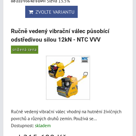
Sleva 13.5%
od 222 936 Kč
s DPH
ZVOLTE VARIANTU
Ručně vedený vibrační válec působící
odstředivou silou 12kN - NTC VVV
snížená cena
Ručně vedený vibrační válec vhodný na hutnění živičných
povrchů a různých druhů zemin. Používá se...
Dostupnost:
skladem