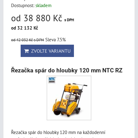
Dostupnost:
skladem
od 38 880 Kč
s DPH
od 32 132 Kč
Sleva 7.5%
od 42 032 Kč
s DPH
ZVOLTE VARIANTU
Řezačka spár do hloubky 120 mm NTC RZ
Řezačka spár do hloubky 120 mm na každodenní