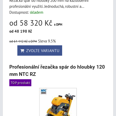
Řezačka spár do hloubky 200 mm na každodenní
profesionální využití. Jednoduchá, robustní a...
Dostupnost:
skladem
od 58 320 Kč
s DPH
od 48 198 Kč
Sleva 9.5%
od 64 442 Kč
s DPH
ZVOLTE VARIANTU
Profesionální řezačka spár do hloubky 120
mm NTC RZ
TOP produkt