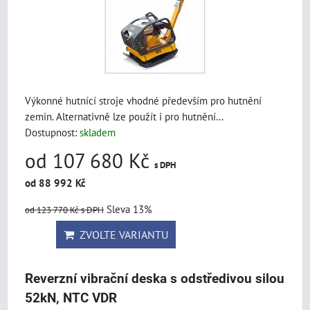
Výkonné hutnící stroje vhodné především pro hutnění
zemin. Alternativně lze použít i pro hutnění...
Dostupnost:
skladem
od 107 680 Kč
s DPH
od 88 992 Kč
Sleva 13%
od 123 770 Kč
s DPH
ZVOLTE VARIANTU
Reverzní vibrační deska s odstředivou silou
52kN, NTC VDR